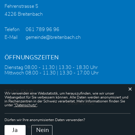
Fehrenstrasse 5
4226 Breitenbach
Telefon
061 789 96 96
E-Mail
gemeinde@breitenbach.ch
ÖFFNUNGSZEITEN
Dienstag 08.00 - 11.30 | 13.30 - 18.30 Uhr
Mittwoch 08.00 - 11.30 | 13.30 - 17.00 Uhr
×
TOOLBAR
Webstatistik
Wir verwenden eine Webstatistik, um herauszufinden, wie wir unser
Webangebot für Sie verbessern können. Alle Daten werden anonymisiert und
in Rechenzentren in der Schweiz verarbeitet. Mehr Informationen finden Sie
Impressum
Datenschutz
unter
“Datenschutz“
.
Dürfen wir Ihre anonymisierten Daten verwenden?
© 2026 Breitenbach
Ja
Nein