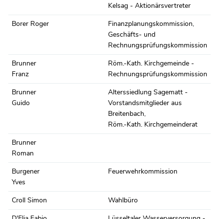
Kelsag - Aktionärsvertreter
Borer Roger
Finanzplanungskommission
,
Geschäfts- und
Rechnungsprüfungskommission
Brunner
Röm.-Kath. Kirchgemeinde -
Franz
Rechnungsprüfungskommission
Brunner
Alterssiedlung Sagematt -
Guido
Vorstandsmitglieder aus
Breitenbach
,
Röm.-Kath. Kirchgemeinderat
Brunner
Roman
Burgener
Feuerwehrkommission
Yves
Croll Simon
Wahlbüro
D'Elia Fabio
Lüsseltaler Wasserversorgung -