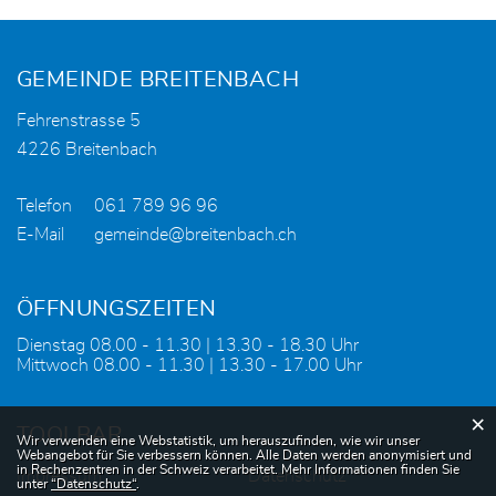
Fusszeile
GEMEINDE BREITENBACH
Fehrenstrasse 5
4226 Breitenbach
Telefon
061 789 96 96
E-Mail
gemeinde@breitenbach.ch
ÖFFNUNGSZEITEN
Dienstag 08.00 - 11.30 | 13.30 - 18.30 Uhr
Mittwoch 08.00 - 11.30 | 13.30 - 17.00 Uhr
×
TOOLBAR
Webstatistik
Wir verwenden eine Webstatistik, um herauszufinden, wie wir unser
Webangebot für Sie verbessern können. Alle Daten werden anonymisiert und
in Rechenzentren in der Schweiz verarbeitet. Mehr Informationen finden Sie
Impressum
Datenschutz
unter
“Datenschutz“
.