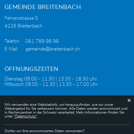
GEMEINDE BREITENBACH
Fehrenstrasse 5
4226 Breitenbach
Telefon
061 789 96 96
E-Mail
gemeinde@breitenbach.ch
ÖFFNUNGSZEITEN
Dienstag 08.00 - 11.30 | 13.30 - 18.30 Uhr
Mittwoch 08.00 - 11.30 | 13.30 - 17.00 Uhr
×
TOOLBAR
Webstatistik
Wir verwenden eine Webstatistik, um herauszufinden, wie wir unser
Webangebot für Sie verbessern können. Alle Daten werden anonymisiert und
in Rechenzentren in der Schweiz verarbeitet. Mehr Informationen finden Sie
Impressum
Datenschutz
unter
“Datenschutz“
.
Dürfen wir Ihre anonymisierten Daten verwenden?