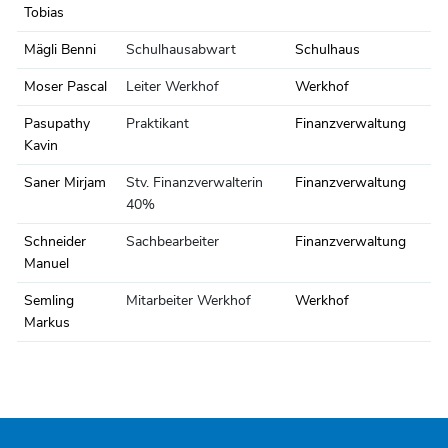
Tobias
Mägli Benni
Schulhausabwart
Schulhaus
Moser Pascal
Leiter Werkhof
Werkhof
Pasupathy
Praktikant
Finanzverwaltung
Kavin
Saner Mirjam
Stv. Finanzverwalterin
Finanzverwaltung
40%
Schneider
Sachbearbeiter
Finanzverwaltung
Manuel
Semling
Mitarbeiter Werkhof
Werkhof
Markus
Fusszeile