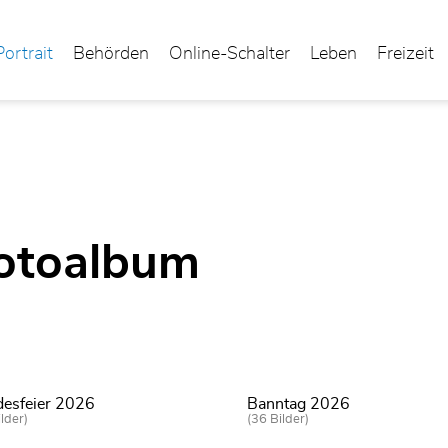
Portrait
Behörden
Online-Schalter
Leben
Freizeit
lt)
otoalbum
esfeier 2026
Banntag 2026
lder)
(36 Bilder)