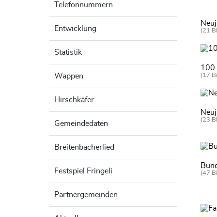
Telefonnummern
Neuj
Entwicklung
(21 Bi
Statistik
100 
Wappen
(17 Bi
Hirschkäfer
Neuj
(23 Bi
Gemeindedaten
Breitenbacherlied
Bund
Festspiel Fringeli
(47 Bi
Partnergemeinden