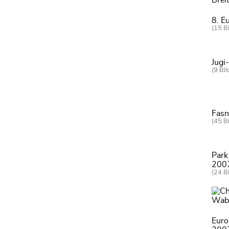
8. E
(15 Bi
Jugi
(9 Bil
Fas
(45 Bi
Park
200
(24 Bi
Euro