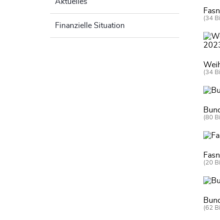
Aktuelles
Fas
(34 Bi
Finanzielle Situation
Weih
(34 Bi
Bund
(80 Bi
Fas
(20 Bi
Bund
(62 Bi