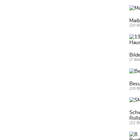
Mai
(20 Bi
Bild
(7 Bil
Besu
(28 Bi
Schw
Roll
(22 Bi