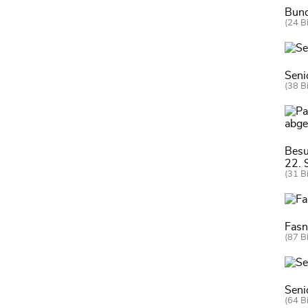
Bund
(24 Bi
Seni
(38 Bi
Besu
22. 
(31 Bi
Fas
(87 Bi
Seni
(64 Bi