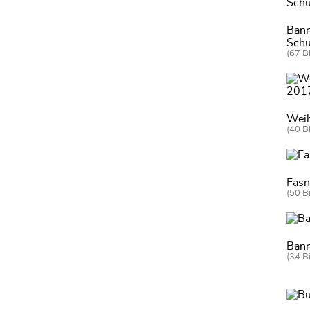
Bann
Schu
(67 Bi
Weih
(40 Bi
Fas
(50 Bi
Bann
(34 Bi