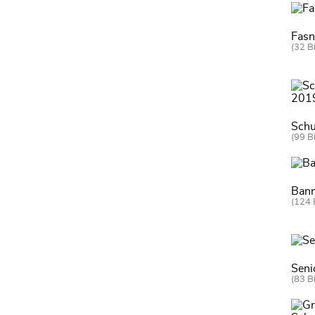
Fasn
(32 Bi
Schu
(99 Bi
Bann
(124 
Seni
(83 Bi