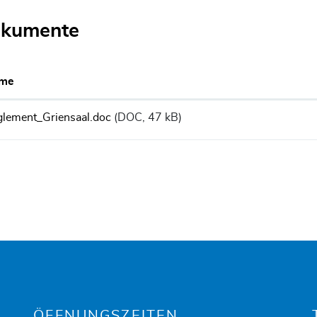
kumente
me
lement_Griensaal.doc
(DOC, 47 kB)
ÖFFNUNGSZEITEN